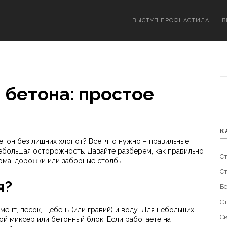
ВЫСТУП ПРОФНАСТИЛА
В
бетона: простое
К
етон без лишних хлопот? Всё, что нужно – правильные
ебольшая осторожность. Давайте разберём, как правильно
С
ома, дорожки или заборные столбы.
С
я?
Б
С
ент, песок, щебень (или гравий) и воду. Для небольших
С
й миксер или бетонный блок. Если работаете на