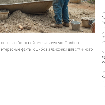
чт
Оп
Гр
фу
Оп
Ср
чт
отовлению бетонной смеси вручную. Подбор
интересные факты, ошибки и лайфхаки для отличного
Оп
Л
до
Оп
Ка
п