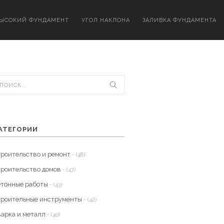
ЫСОКИЙ ФУНДАМЕНТ
УГОЛ НАКЛОНА
ЗАЛИВКА ФУНДАМЕНТА
АТЕГОРИИ
троительство и ремонт
- (48)
троительство домов
- (47)
етонные работы
- (43)
троительные инструменты
- (42)
варка и металл
- (40)