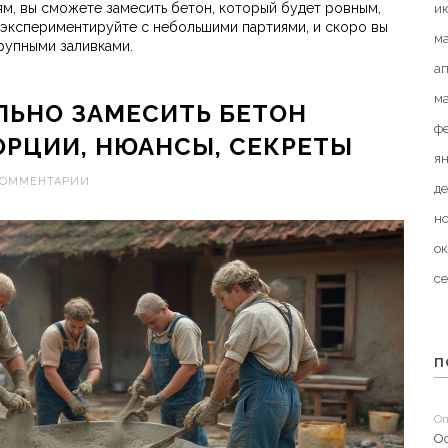
м, вы сможете замесить бетон, который будет ровным,
и
 экспериментируйте с небольшими партиями, и скоро вы
м
рупными заливками.
а
м
ЛЬНО ЗАМЕСИТЬ БЕТОН
ф
ОРЦИИ, НЮАНСЫ, СЕКРЕТЫ
я
КОММЕНТАРИИ
де
н
ок
с
П
Оп
О