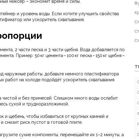
ный миксер – экономит время и силы.
Ф
К
нтейнер и уровень воды. Если хотите улучшить свойства
стификатор или ускоритель схватывания.
С
С
ропорции
С
мента, 2 части песка и 3 части щебня. Вода добавляется по
ента. Пример: 50 кг цемента – 100 кг песка – 150 кг щебня –
Т
од наружные работы, добавьте немного пластификатора
рых работ на холоде подойдёт ускоритель схватывания
а чистой и без примесей. Слишком много воды ослабит
месь сухой и трудноразложимой.
 и щебень, чтобы избавиться от крупных камней и
и снизит риск пустот в готовой плите.
агрузите сухие компоненты, перемешайте их 1–2 минуты, а