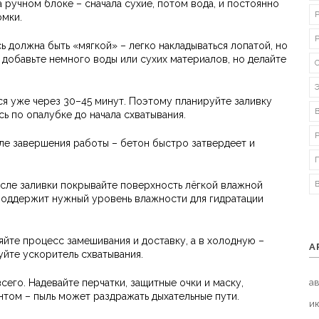
 ручном блоке – сначала сухие, потом вода, и постоянно
омки.
 должна быть «мягкой» – легко накладываться лопатой, но
 добавьте немного воды или сухих материалов, но делайте
ся уже через 30–45 минут. Поэтому планируйте заливку
сь по опалубке до начала схватывания.
ле завершения работы – бетон быстро затвердеет и
осле заливки покрывайте поверхность лёгкой влажной
о поддержит нужный уровень влажности для гидратации
йте процесс замешивания и доставку, а в холодную –
А
уйте ускоритель схватывания.
его. Надевайте перчатки, защитные очки и маску,
ав
том – пыль может раздражать дыхательные пути.
и