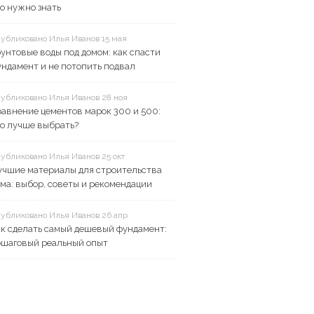
о нужно знать
убликовано Илья Иванов 15 мая
унтовые воды под домом: как спасти
ндамент и не потопить подвал
убликовано Илья Иванов 28 ноя
авнение цементов марок 300 и 500:
о лучше выбрать?
убликовано Илья Иванов 25 окт
учшие материалы для строительства
ма: выбор, советы и рекомендации
убликовано Илья Иванов 26 апр
к сделать самый дешевый фундамент:
ошаговый реальный опыт