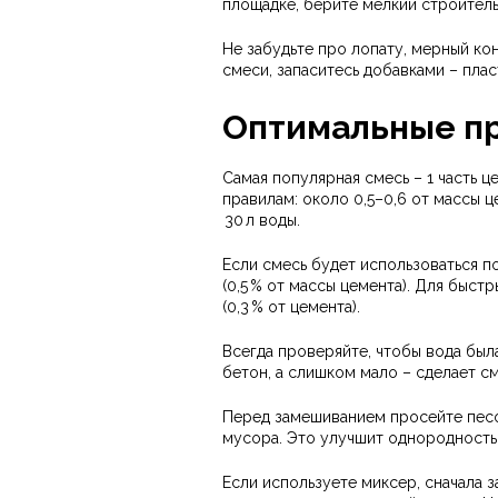
площадке, берите мелкий строитель
Не забудьте про лопату, мерный ко
смеси, запаситесь добавками – пла
Оптимальные п
Самая популярная смесь – 1 часть це
правилам: около 0,5–0,6 от массы цем
30 л воды.
Если смесь будет использоваться п
(0,5 % от массы цемента). Для быст
(0,3 % от цемента).
Всегда проверяйте, чтобы вода был
бетон, а слишком мало – сделает с
Перед замешиванием просейте песок
мусора. Это улучшит однородность 
Если используете миксер, сначала з