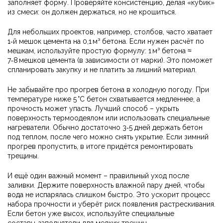
заполняет форму. Проверяйте консистенцию, делая «кубик»
из смеси: он должен держаться, но не крошиться.
Для небольших проектов, например, столбов, часто хватает
1‑й мешок цемента на 0,1 м³ бетона. Если нужен расчёт по
мешкам, используйте простую формулу: 1 м³ бетона ≈
7‑8 мешков цемента (в зависимости от марки). Это поможет
спланировать закупку и не платить за лишний материал.
Не забывайте про прогрев бетона в холодную погоду. При
температуре ниже 5 °C бетон схватывается медленнее, а
прочность может упасть. Лучший способ – укрыть
поверхность термоодеялом или использовать специальные
нагреватели. Обычно достаточно 3‑5 дней держать бетон
под теплом, после чего можно снять укрытие. Если зимний
прогрев пропустить, в итоге придётся ремонтировать
трещины.
И ещё один важный момент – правильный уход после
заливки. Держите поверхность влажной пару дней, чтобы
вода не испарялась слишком быстро. Это ускорит процесс
набора прочности и уберёт риск появления растрескивания.
Если бетон уже высох, используйте специальные