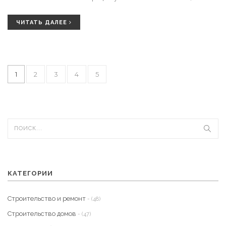
материалов нужно, важно для экономии бюджета и времени,
особенно в строительстве. Читайте дальше, чтобы сделать свои
ЧИТАТЬ ДАЛЕЕ
расчеты эффективными и точными.
1
2
3
4
5
КАТЕГОРИИ
Строительство и ремонт
- (48)
Строительство домов
- (47)