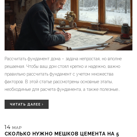
Рассчитать фундамент дома – задача непростая, но вполне
решаемая. Чтобы ваш дом стоял крепко и надежно, важно
правильно рассчитать фундамент с учетом множества
факторов. В этой статье рассмотрены основные этапы,
необходимые для расчета фундамента, а также полезные
советы и интересные факты, которые помогут избежать
типичных ошибок. Узнайте, как учитывать тип почвы, нагрузки
ЧИТАТЬ ДАЛЕЕ
и подобрать материалы.
14
МАР
СКОЛЬКО НУЖНО МЕШКОВ ЦЕМЕНТА НА 5