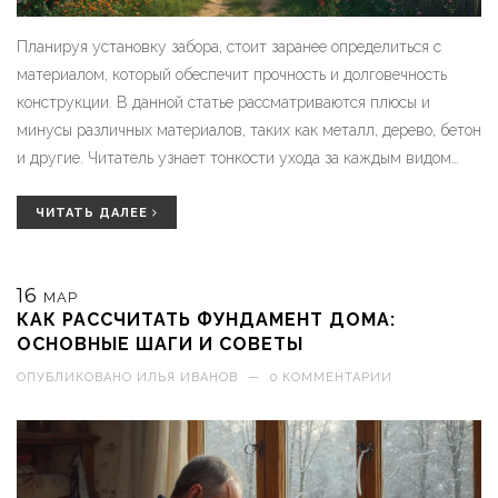
Планируя установку забора, стоит заранее определиться с
материалом, который обеспечит прочность и долговечность
конструкции. В данной статье рассматриваются плюсы и
минусы различных материалов, таких как металл, дерево, бетон
и другие. Читатель узнает тонкости ухода за каждым видом
забора и сможет выбрать оптимальное решение для различных
климатических условий. Это поможет принимать взвешенные
ЧИТАТЬ ДАЛЕЕ
решения, учитывая как долгосрочную устойчивость, так и
финансовую целесообразность.
16
МАР
КАК РАССЧИТАТЬ ФУНДАМЕНТ ДОМА:
ОСНОВНЫЕ ШАГИ И СОВЕТЫ
ОПУБЛИКОВАНО
ИЛЬЯ ИВАНОВ
—
0 КОММЕНТАРИИ