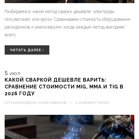
Разбираемся, какой метод сварки дешевле: электроды,
полуавтомат или аргон. Сравниваем стоимость оборудования,
расходников и анализируем, когда каждый метод выгоднее
всего.
ЧИТАТЬ ДАЛЕЕ
5
ИЮЛ
КАКОЙ СВАРКОЙ ДЕШЕВЛЕ ВАРИТЬ:
СРАВНЕНИЕ СТОИМОСТИ MIG, MMA И TIG В
2026 ГОДУ
ОПУБЛИКОВАНО
ИЛЬЯ ИВАНОВ
—
0 КОММЕНТАРИИ