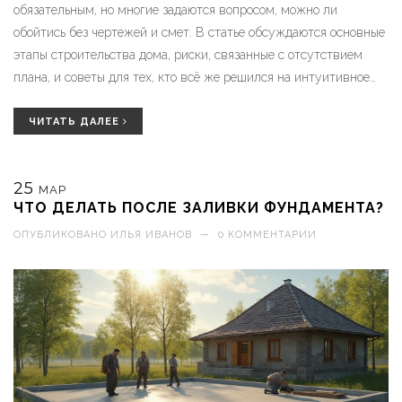
обязательным, но многие задаются вопросом, можно ли
обойтись без чертежей и смет. В статье обсуждаются основные
этапы строительства дома, риски, связанные с отсутствием
плана, и советы для тех, кто всё же решился на интуитивное
строительство. Также рассматриваются реальные случаи
строительства без плана и их последствия. Читатели узнают,
ЧИТАТЬ ДАЛЕЕ
что ожидать, если решатся строить дом, полагаясь лишь на
свою фантазию и опыт.
25
МАР
ЧТО ДЕЛАТЬ ПОСЛЕ ЗАЛИВКИ ФУНДАМЕНТА?
ОПУБЛИКОВАНО
ИЛЬЯ ИВАНОВ
—
0 КОММЕНТАРИИ