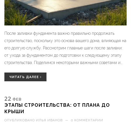
После заливки фундамента важно правильно продолжать
строительство, поскольку это основа вашего дома, влияющая на
его долгую службу. Рассмотрим главные шаги после заливки:
от ухода за фундаментом до подготовки к следующему этапу
строительства. Поделимся некоторыми важными советами и
факторами, которые необходимо учесть для увеличения
долговечности вашего дома. Важно также правильно
ЧИТАТЬ ДАЛЕЕ
рассчитывать время между этапами, чтобы избежать проблем
в будущем. Узнайте, как лучше всего организовать дело и не
22
упустить важные нюансы.
ФЕВ
ЭТАПЫ СТРОИТЕЛЬСТВА: ОТ ПЛАНА ДО
КРЫШИ
ОПУБЛИКОВАНО
ИЛЬЯ ИВАНОВ
—
0 КОММЕНТАРИИ