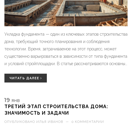
Укладка фундамента — один из ключевых этапов строительства
дома, требующий точного планирования и соблюдения
технологии. Время, затрачиваемое на этот процесс, может
существенно варьироваться в зависимости от типа фундамента
и условий стройплощадки. В статье рассматриваются основные
типы фундаментов, факторы, влияющие на продолжительность
их закладки, и полезные советы. Также затронуты аспекты
ЧИТАТЬ ДАЛЕЕ
выбора материалов и их воздействия на сроки. Читатели
узнают, как правильно рассчитать время и избежать типичных
19
ошибок на данном этапе.
ЯНВ
ТРЕТИЙ ЭТАП СТРОИТЕЛЬСТВА ДОМА:
ЗНАЧИМОСТЬ И ЗАДАЧИ
ОПУБЛИКОВАНО
ИЛЬЯ ИВАНОВ
—
0 КОММЕНТАРИИ