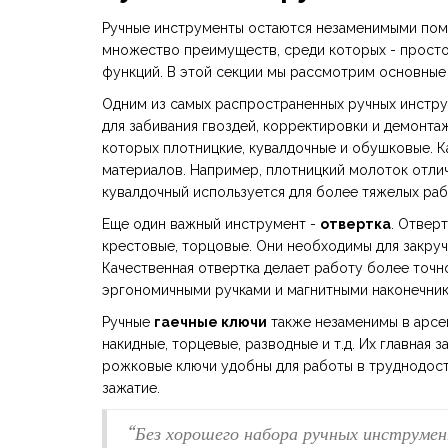
Ручные инструменты остаются незаменимыми пом
множество преимуществ, среди которых - просто
функций. В этой секции мы рассмотрим основные
Одним из самых распространенных ручных инстр
для забивания гвоздей, корректировки и демонта
которых плотницкие, кувалдочные и обушковые. К
материалов. Например, плотницкий молоток отлич
кувалдочный используется для более тяжелых раб
Еще один важный инструмент -
отвертка
. Отвер
крестовые, торцовые. Они необходимы для закручи
Качественная отвертка делает работу более точ
эргономичными ручками и магнитными наконечника
Ручные
гаечные ключи
также незаменимы в арсе
накидные, торцевые, разводные и т.д. Их главная з
рожковые ключи удобны для работы в труднодост
зажатие.
“Без хорошего набора ручных инструме