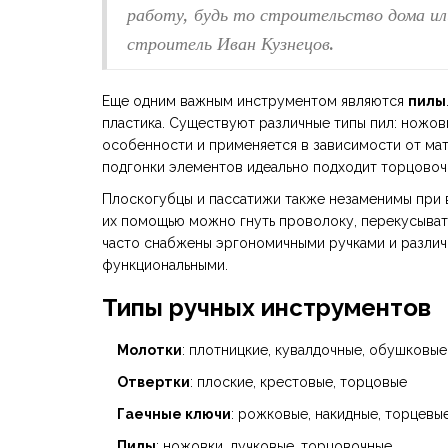
работу, будь то строительство дома ил
строитель Иван Кузнецов.
Еще одним важным инструментом являются
пилы
пластика. Существуют различные типы пил: ножовк
особенности и применяется в зависимости от мат
подгонки элементов идеально подходит торцовочн
Плоскогубцы и пассатижи также незаменимы при 
их помощью можно гнуть проволоку, перекусыват
часто снабжены эргономичными ручками и различн
функциональными.
Типы ручных инструментов
Молотки
: плотницкие, кувалдочные, обушковые
Отвертки
: плоские, крестовые, торцовые
Гаечные ключи
: рожковые, накидные, торцевы
Пилы
: ножовки, лучковые, торцовочные