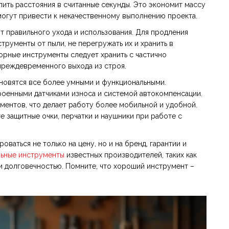
лить расстояния в считанные секунды. Это экономит массу
могут привести к некачественному выполнению проекта.
т правильного ухода и использования. Для продления
рументы от пыли, не перегружать их и хранить в
орные инструменты следует хранить с частично
преждевременного выхода из строя.
новятся все более умными и функциональными.
роенными датчиками износа и системой автокомпенсации.
ментов, что делает работу более мобильной и удобной.
е защитные очки, перчатки и наушники при работе с
аться не только на цену, но и на бренд, гарантии и
ьные инструменты
известных производителей, таких как
м и долговечностью. Помните, что хороший инструмент –