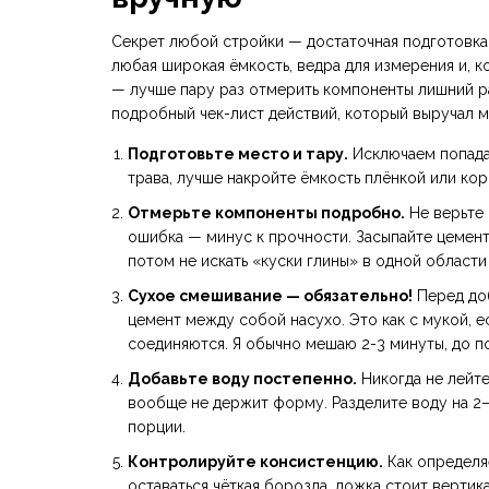
Секрет любой стройки — достаточная подготовка.
любая широкая ёмкость, ведра для измерения и, к
— лучше пару раз отмерить компоненты лишний ра
подробный чек-лист действий, который выручал ме
Подготовьте место и тару.
Исключаем попадан
трава, лучше накройте ёмкость плёнкой или кор
Отмерьте компоненты подробно.
Не верьте 
ошибка — минус к прочности. Засыпайте цемент
потом не искать «куски глины» в одной области
Сухое смешивание — обязательно!
Перед доб
цемент между собой насухо. Это как с мукой, 
соединяются. Я обычно мешаю 2-3 минуты, до п
Добавьте воду постепенно.
Никогда не лейте
вообще не держит форму. Разделите воду на 2–
порции.
Контролируйте консистенцию.
Как определя
оставаться чёткая борозда, ложка стоит вертика