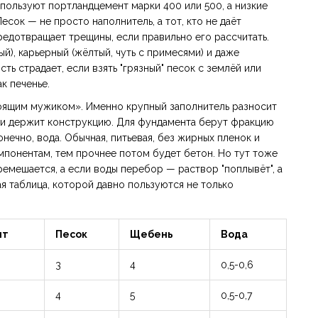
спользуют портландцемент марки 400 или 500, а низкие
есок — не просто наполнитель, а тот, кто не даёт
редотвращает трещины, если правильно его рассчитать.
й), карьерный (жёлтый, чуть с примесями) и даже
ть страдает, если взять "грязный" песок с землёй или
к печенье.
тоящим мужиком». Именно крупный заполнитель разносит
й и держит конструкцию. Для фундамента берут фракцию
онечно, вода. Обычная, питьевая, без жирных пленок и
мпонентам, тем прочнее потом будет бетон. Но тут тоже
ремешается, а если воды перебор — раствор "поплывёт", а
ая таблица, которой давно пользуются не только
нт
Песок
Щебень
Вода
3
4
0,5-0,6
4
5
0,5-0,7