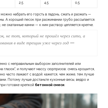
2,5
4,5
0,5
 можно набрать его горсть в ладонь, сжать и разжать —
ины. А хороший песок при разжимании грубо рассыпается.
 не окатанные камни — к ним раствор цепляется крепче.
ок, не тот, который не прошёл через сито, а
ования в виде трещин уже через год —
енно с неправильным выбором заполнителей или
а глазок", и получают массу сюрпризов: смесь крошится,
но часто лажают с водой: кажется, чем жиже, тем лучше
ами. Потому лучше достаньте кухонные весы, ведро и
при готовке крепкой
бетонной смеси
.