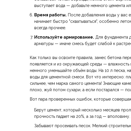
выступает вода — добавьте немного цемента и
Время работы.
После добавления воды у вас е
начинает быстро "схватываться", особенно лето
всегда прочнее.
Используйте армирование.
Для фундамента д
арматуры — иначе смесь будет слабой к растре
Как только вы освоите правила, замес бетона пере
появляется и из окружающей среды — влажность п
немного уменьшайте объём воды. На 10 л песка, н
воды для цементной смеси. Вот что интересно: пл
сильнее, чем марка самого цемента! Знающие ка
плохо, жуй потом сухари, а если постарался — п
Вот пара проверенных ошибок, которые совершаю
Берут цемент, который несколько месяцев прол
прочность падает на 20%, а за год — вполовину.
Забывают просеивать песок. Мелкий строитель