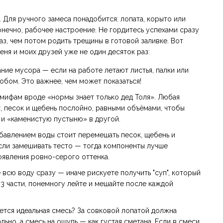
 Для ручного замеса понадобится: лопата, корыто или
онечно, рабочее настроение. Не гордитесь успехами сразу
з, чем потом родить трещины в готовой заливке. Вот
ня и моих друзей уже не один десяток раз:
ие мусора — если на работе летают листья, палки или
обом. Это важнее, чем может показаться!
мифам вроде «нормы знает только дед Толя». Любая
, песок и щебень послойно, равными объёмами, чтобы
 и «каменистую пустыню» в другой.
авлением воды стоит перемешать песок, щебень и
если замешивать тесто — тогда компоненты лучше
оявления ровно-серого оттенка.
 всю воду сразу — иначе рискуете получить "суп", который
3 части, понемногу лейте и мешайте после каждой
ется идеальная смесь? За совковой лопатой должна
льно, а смесь на ощупь — как густая сметана. Если в смеси