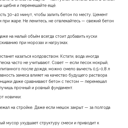
ли щебня и перемешайте ещё.
сть 30–40 минут, чтобы залить бетон по месту. Цемент
м при жаре. Не ленитесь, не отвлекайтесь — свежий бетон
аже на малый объём всегда стоит добавить куски
скиванию при морозах и нагрузках.
станет казаться колдовством. Кстати, вода иногда
еска часто не учитывают. Совет — если песок мокрый,
апитанного после дождя, можно смело вычесть 0,5–0,8 л
авность замеса влияет на качество будущего раствора
менщики даже сравнивают бетон с тестом — перемешал
олучишь прочный и ровный фундамент.
т новички:
ежал на стройке. Даже если мешок закрыт — за полгода
ный мусор ухудшает структуру смеси и приводит к