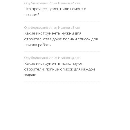
Опубликовано Илья Иванов 30 окт
Что прочнее: цемент или цемент с
песком?
Опубликовано Илья Иванов 28 окт
Какие инструменты нужны для
строительства дома: полный список для
начала работы
Опубликовано Илья Иванов 19 дек
Какие инструменты используют
строители: полный список для каждой
задачи