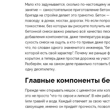
Мало кто задумывается, сколько по-настоящему и
занятие — самостоятельное приготовление бетонн
бригада на стройке делает это грамотно. Бетон 
повсюду: в домах, мостах, дорогах. Но если попр
тонкостями, без которых вы рискуете получить не
бетонной смеси важно реально всё: качество пес
добавления компонентов, даже температура воды
сухость смеси на ощупь, а кто-то привык даже проб
что, по словам одного знаменитого инженера, "бе
которой есть свой характер". Почему же раньше
корытом, а теперь даже простая дорожка на учас
Разберём, как на самом деле правильно готовить
одну десятилетку.
Главные компоненты бе
Прежде чем открывать мешок с цементом или копа
это не просто "что-то серое и липкое". В нём ра
(или гравий) и вода. Каждый отвечает за свою час
связующее, именно он придаёт прочность, позвол