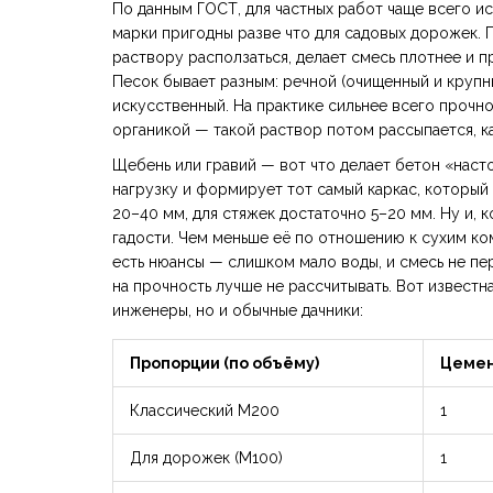
По данным ГОСТ, для частных работ чаще всего и
марки пригодны разве что для садовых дорожек. П
раствору расползаться, делает смесь плотнее и п
Песок бывает разным: речной (очищенный и крупны
искусственный. На практике сильнее всего прочнос
органикой — такой раствор потом рассыпается, ка
Щебень или гравий — вот что делает бетон «нас
нагрузку и формирует тот самый каркас, которы
20–40 мм, для стяжек достаточно 5–20 мм. Ну и, к
гадости. Чем меньше её по отношению к сухим ко
есть нюансы — слишком мало воды, и смесь не пе
на прочность лучше не рассчитывать. Вот известн
инженеры, но и обычные дачники:
Пропорции (по объёму)
Цеме
Классический М200
1
Для дорожек (М100)
1