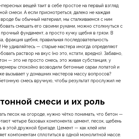
нтересных вещей таит в себе простое на первый взгляд
ой смеси. А если присмотреться, далеко не каждая
— вроде бы обычный материал, мы сталкиваемся с ним
обовать смешать его своими руками, можно столкнуться с
 прочный фундамент, а просто кучку щебня в грязи. В
ка, фракция щебня, правильная последовательность
! Не удивляйтесь — старые мастера иногда определяют
овать раствор на вкус (но это, кстати, вредно). Забавно,
тон — это не просто смесь, это живая субстанция, у
 фермеры спокойно возводили бетонные сараи лопатой и
тке вызывает у домашних мастеров массу вопросов?
 бетонную смесь вручную, чтобы результат прослужил не
тонной смеси и их роль
ть песок на огороде, нужно чётко понимать, что бетон —
ботают четыре базовых компонента: цемент, песок, щебень
ть в этой дружной бригаде. Цемент — как клей или
яет компонентам сплотиться в одной монолитной массе.