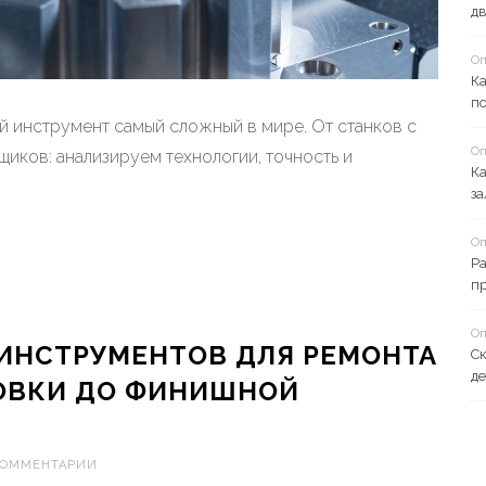
дв
Оп
К
по
й инструмент самый сложный в мире. От станков с
Оп
иков: анализируем технологии, точность и
Ка
за
Оп
Ра
п
Оп
ИНСТРУМЕНТОВ ДЛЯ РЕМОНТА
С
де
ТОВКИ ДО ФИНИШНОЙ
КОММЕНТАРИИ