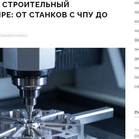
 СТРОИТЕЛЬНЫЙ
и
м
РЕ: ОТ СТАНКОВ С ЧПУ ДО
а
м
КОММЕНТАРИИ
ф
я
де
н
ок
с
П
Оп
О