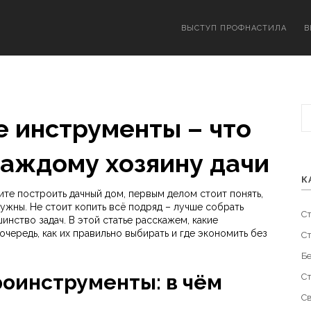
ВЫСТУП ПРОФНАСТИЛА
В
 инструменты – что
каждому хозяину дачи
К
ите построить дачный дом, первым делом стоит понять,
ужны. Не стоит копить всё подряд – лучше собрать
С
нство задач. В этой статье расскажем, какие
чередь, как их правильно выбирать и где экономить без
С
Б
роинструменты: в чём
С
С