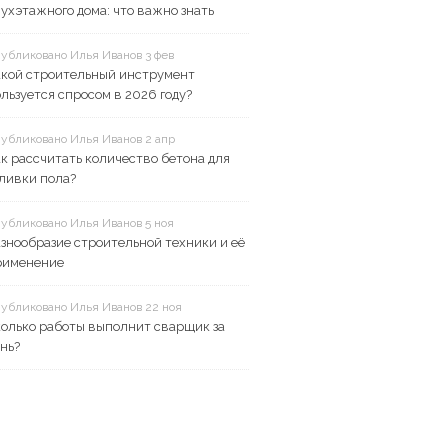
ухэтажного дома: что важно знать
убликовано Илья Иванов 3 фев
акой строительный инструмент
льзуется спросом в 2026 году?
убликовано Илья Иванов 2 апр
к рассчитать количество бетона для
ливки пола?
убликовано Илья Иванов 5 ноя
знообразие строительной техники и её
рименение
убликовано Илья Иванов 22 ноя
колько работы выполнит сварщик за
нь?