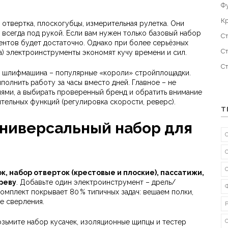
Ф
К
 отвертка, плоскогубцы, измерительная рулетка. Они
 всегда под рукой. Если вам нужен только базовый набор
С
ентов будет достаточно. Однако при более серьёзных
С
ка) электроинструменты экономят кучу времени и сил.
С
, шлифмашина – популярные «короли» стройплощадки.
полнить работу за часы вместо дней. Главное – не
ями, а выбирать проверенный бренд и обратить внимание
ительных функций (регулировка скорости, реверс).
Т
универсальный набор для
к, набор отверток (крестовые и плоские), пассатижи,
реву
. Добавьте один электроинструмент – дрель/
омплект покрывает 80 % типичных задач: вешаем полки,
е сверления.
зьмите набор кусачек, изоляционные щипцы и тестер