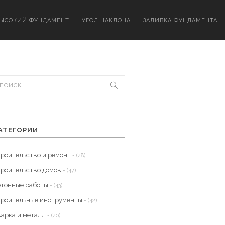
ЫСОКИЙ ФУНДАМЕНТ
УГОЛ НАКЛОНА
ЗАЛИВКА ФУНДАМЕНТА
АТЕГОРИИ
троительство и ремонт
- (48)
троительство домов
- (47)
етонные работы
- (43)
троительные инструменты
- (42)
варка и металл
- (40)