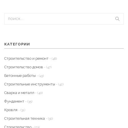
каждый сможет понять, какой материал подойдет именно для
его участка.
КАТЕГОРИИ
Строительство и ремонт
- (48)
Строительство домов
- (47)
Бетонные работы
- (43)
Строительные инструменты
- (42)
Сварка и металл
- (40)
Фундамент
- (35)
Кровля
- (31)
Строительная техника
- (30)
Строительство
- (23)