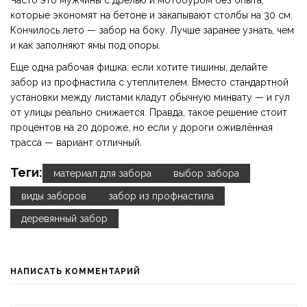
Часто это мужчины с дрелью и мотобуром без опыта,
которые экономят на бетоне и закапывают столбы на 30 см.
Кончилось лето — забор на боку. Лучше заранее узнать, чем
и как заполняют ямы под опоры.
Еще одна рабочая фишка: если хотите тишины, делайте
забор из профнастила с утеплителем. Вместо стандартной
установки между листами кладут обычную минвату — и гул
от улицы реально снижается. Правда, такое решение стоит
процентов на 20 дороже, но если у дороги оживлённая
трасса — вариант отличный.
Теги:
материал для забора
выбор забора
виды заборов
забор из профнастила
деревянный забор
НАПИСАТЬ КОММЕНТАРИЙ