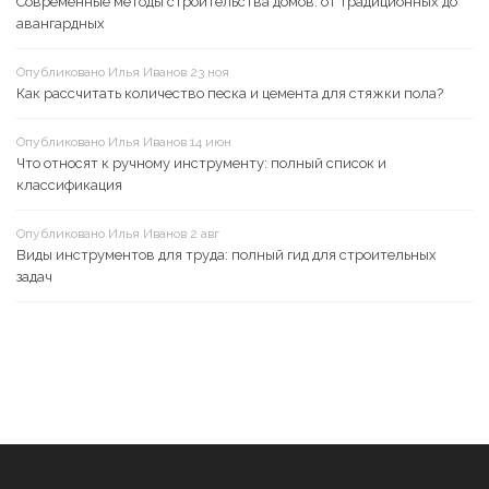
Современные методы строительства домов: от традиционных до
авангардных
Опубликовано Илья Иванов 23 ноя
Как рассчитать количество песка и цемента для стяжки пола?
Опубликовано Илья Иванов 14 июн
Что относят к ручному инструменту: полный список и
классификация
Опубликовано Илья Иванов 2 авг
Виды инструментов для труда: полный гид для строительных
задач