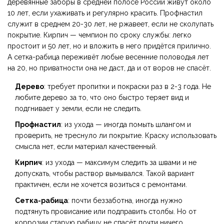
деревянные заборы в средней полосе России живут около
10 лет, если ухаживать и регулярно красить. Профнастил
служит в среднем 20-30 лет, не ржавеет, если не сколупать
покрытие. Кирпич — чемпион по сроку службы: легко
простоит и 50 лет, но и вложить в него придётся прилично.
А сетка-рабица переживёт любые весенние половодья лет
на 20, но приватности она не даст, да и от воров не спасёт.
Дерево
: требует пропитки и покраски раз в 2-3 года. Не
любите дерево за то, что оно быстро теряет вид и
подгнивает у земли, если не следить.
Профнастил
: из ухода — иногда помыть шлангом и
проверить, не треснуло ли покрытие. Краску использовать
смысла нет, если материал качественный.
Кирпич
: из ухода — максимум следить за швами и не
допускать, чтобы раствор вымывался. Такой вариант
практичен, если не хочется возиться с ремонтами.
Сетка-рабица
: почти беззаботна, иногда нужно
подтянуть провисание или подправить столбы. Но от
коррозии старую рабицу не спасёт почти ничего.