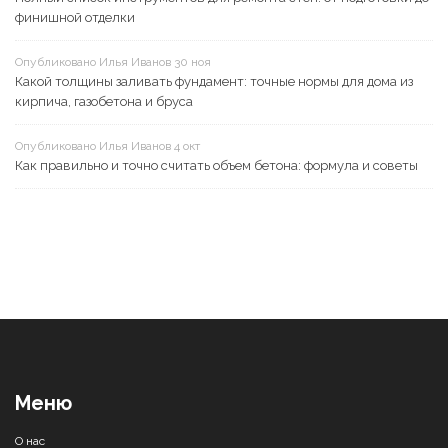
финишной отделки
Опубликовано Илья Иванов 30 ноя
Какой толщины заливать фундамент: точные нормы для дома из
кирпича, газобетона и бруса
Опубликовано Илья Иванов 4 окт
Как правильно и точно считать объем бетона: формула и советы
Меню
О нас