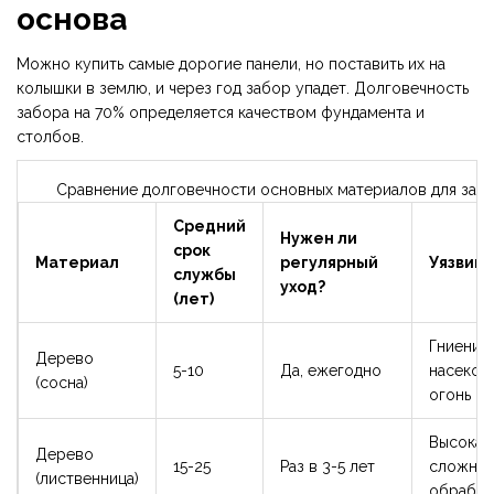
основа
Можно купить самые дорогие панели, но поставить их на
колышки в землю, и через год забор упадет. Долговечность
забора на 70% определяется качеством фундамента и
столбов.
Сравнение долговечности основных материалов для заб
Средний
Нужен ли
срок
Материал
регулярный
Уязвим
службы
уход?
(лет)
Гниение,
Дерево
5-10
Да, ежегодно
насеком
(сосна)
огонь
Высокая 
Дерево
15-25
Раз в 3-5 лет
сложнос
(лиственница)
обработ