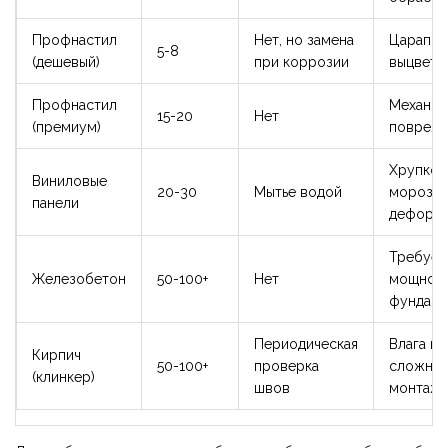
Профнастил
Нет, но замена
Царапин
5-8
(дешевый)
при коррозии
выцвета
Профнастил
Механич
15-20
Нет
(премиум)
поврежд
Хрупкос
Виниловые
20-30
Мытье водой
морозе,
панели
деформ
Требует
Железобетон
50-100+
Нет
мощног
фундаме
Периодическая
Влага в 
Кирпич
50-100+
проверка
сложны
(клинкер)
швов
монтаж