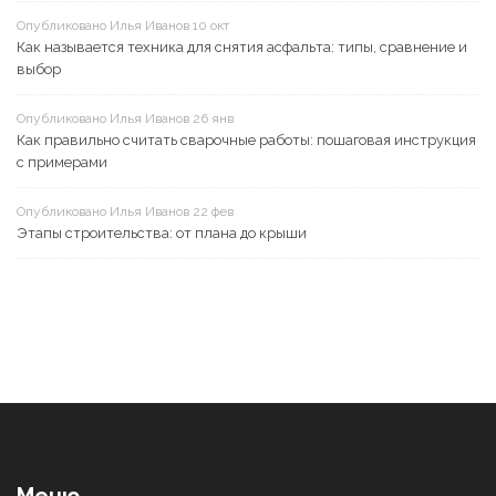
Опубликовано Илья Иванов 10 окт
Как называется техника для снятия асфальта: типы, сравнение и
выбор
Опубликовано Илья Иванов 26 янв
Как правильно считать сварочные работы: пошаговая инструкция
с примерами
Опубликовано Илья Иванов 22 фев
Этапы строительства: от плана до крыши
Меню