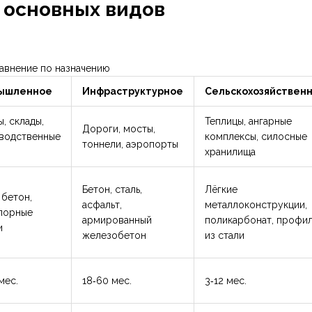
 основных видов
авнение по назначению
ышленное
Инфраструктурное
Сельскохозяйствен
, склады,
Теплицы, ангарные
Дороги, мосты,
водственные
комплексы, силосные
тоннели, аэропорты
хранилища
Бетон, сталь,
Лёгкие
 бетон,
асфальт,
металлоконструкции,
порные
армированный
поликарбонат, профи
и
железобетон
из стали
мес.
18‑60 мес.
3‑12 мес.