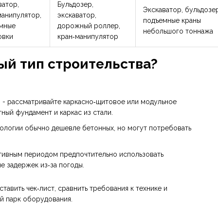
ватор,
Бульдозер,
Экскаватор, бульдозер
манипулятор,
экскаватор,
подъемные краны
мные
дорожный роллер,
небольшого тоннажа
овки
кран‑манипулятор
ый тип строительства?
 - рассматривайте каркасно‑щитовое или модульное
ый фундамент и каркас из стали.
нологии обычно дешевле бетонных, но могут потребовать
тативным периодом предпочтительно использовать
е задержек из‑за погоды.
авить чек‑лист, сравнить требования к технике и
й парк оборудования.