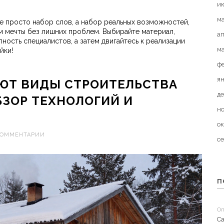
и
м
не просто набор слов, а набор реальных возможностей,
м мечты без лишних проблем. Выбирайте материал,
а
ность специалистов, а затем двигайтесь к реализации
м
йки!
ф
я
ЮТ ВИДЫ СТРОИТЕЛЬСТВА
де
БЗОР ТЕХНОЛОГИЙ И
н
ок
КОММЕНТАРИИ
с
П
Оп
Са