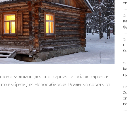
с
Оп
Ка
ф
Оп
В
б
Оп
Ка
пр
льства домов: дерево, кирпич, газоблок, каркас и
 что выбрать для Новосибирска. Реальные советы от
Оп
Со
оп
п