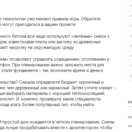
е технологии уже меняют правила игры. Обратите
е могут пригодиться в вашем проекте.
ного бетона всё чаще используют «зелёные» смеси с
ов, известковые плиты или вагонку из древесных
жают нагрузку на окружающую среду.
ома» позволяют управлять освещением, отоплением и
тфон. При планировании важно заложить места для
 этапе фундамента – так экономите время и деньги.
ельства? Сначала определите бюджет: кирпичный и
, чем деревянный или каркасный. Затем учтите климат –
чше выбирать материалы с хорошей теплоизоляцией,
нолит. И, конечно, проверьте, какие специалисты
А
роще взять более популярный тип, чтобы найти
ав
й простой дом нуждается в чётком планировании. Схемы
и
да лучше прорабатывать вместе с архитектором, чтобы