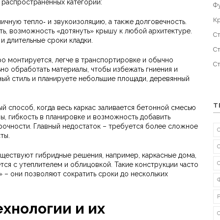
 распространённых категории:
Ф
К
ичную тепло‑ и звукоизоляцию, а также долговечность.
ть, возможность «дотянуть» крышу к любой архитектуре.
С
и длительные сроки кладки.
С
 монтируется, легче в транспортировке и обычно
С
ьно обработать материалы, чтобы избежать гниения и
ный стиль и планируете небольшие площади, деревянный
Т
 способ, когда весь каркас заливается бетонной смесью
ны, гибкость в планировке и возможность добавить
рочности. Главный недостаток – требуется более сложное
ты.
уществуют гибридные решения, например, каркасные дома,
тся с утеплителем и облицовкой. Такие конструкции часто
 – они позволяют сократить сроки до нескольких
хнологии и их