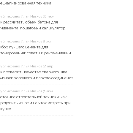
пециализированная техника
убликовано Илья Иванов 18 июл
к рассчитать объем бетона для
ундамента: пошаговый калькулятор
убликовано Илья Иванов 8 окт
ыбор лучшего цемента для
етонирования: советы и рекомендации
убликовано Илья Иванов 19 апр
к проверить качество сварного шва:
изнаки хорошего и плохого соединения
убликовано Илья Иванов 7 июн
стояние строительной техники: как
ределить износ и на что смотреть при
окупке