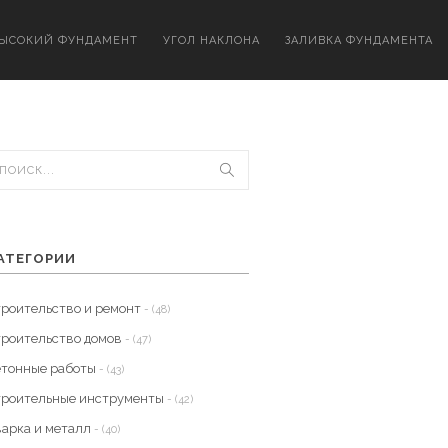
ЫСОКИЙ ФУНДАМЕНТ
УГОЛ НАКЛОНА
ЗАЛИВКА ФУНДАМЕНТА
АТЕГОРИИ
троительство и ремонт
- (48)
троительство домов
- (47)
етонные работы
- (43)
троительные инструменты
- (42)
варка и металл
- (40)