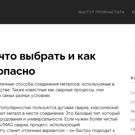
ВЫСТУП ПРОФНАСТИЛА
В
что выбрать и как
опасно
К
личные способы соединения металлов, используемые в
дстве
. Также известные как
сварные процессы
, они
С
 самых разных условиях.
С
популярностью пользуются
дуговая сварка
,
классический
Б
вит металл в месте соединения
. Это базовый тип, который
рудования и универсальности. Если нужен более чистый
С
G/MAG сварка
,
процесс, использующий
С
иту
станет отличным вариантом – он быстро подходит к