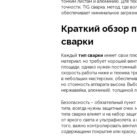
тонким листам и алюминию. Для тех
точности,
TIG сварка
,
метод, где во
обеспечивает минимальное загрязне
Краткий обзор 
сварки
Каждый
тип сварки
имеет свои плю
материал, но требует хорошей вен
площади, однако нужен постоянный з
скорость работы ниже и техника тре
в небольших мастерских, обеспечив
но стоимость аппарата высока. Выб
нержавейка, алюминий), толщиной л
Безопасность – обязательный пункт
типа, всегда нужны защитные очки, 
типа сварки влияет и на набор защ
от яркого света и ультрафиолета, а 
того, важно контролировать венти
содержащими покрытие или краску,