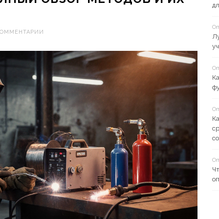
д
Оп
КОММЕНТАРИИ
Лу
уч
Оп
К
ф
Оп
Ка
ср
с
Оп
Чт
оп