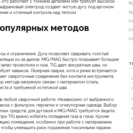
, кто работает с тонкими деталями или требует высокой
Ф
льфрамовый электрод создает чистую дугу под аргоном
К
ние и отличный контроль над теплом.
С
популярных методов
С
С
сы и ограничения. Дуга позволяет сваривать толстый
тиляции из‑за дымов. MIG/MAG быстро покрывает большие
Т
апас проволоки и газа. TIG дает аккуратные швы, но
бует навыков. Лазерная сварка, хотя и реже встречается
ает сверхточные соединения без контакта инструмента,
ор метода напрямую связан с материалом (сталь,
иста и требуемой эстетикой шва.
 в любой сварочной работе. Независимо от выбранного
маска с фильтром, перчатки и огнеупорная одежда. Выбор
итных средств: для дуговой и MIG/MAG требуется защита
при TIG важно избегать попадания газа в глаза. Кроме
ляцию помещения, особенно при работе с материалами,
 чтобы уменьшить риск поражения токсичными парами.