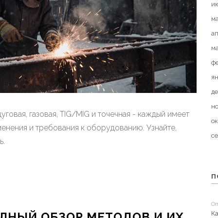
и
м
а
м
ф
я
де
н
уговая, газовая, TIG/MIG и точечная - каждый имеет
ок
енения и требования к оборудованию. Узнайте,
с
ь.
П
Оп
К
ЛНЫЙ ОБЗОР МЕТОДОВ И ИХ