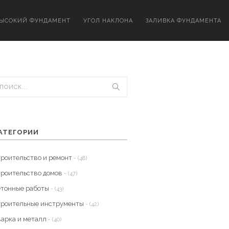
ЫСОКИЙ ФУНДАМЕНТ
УГОЛ НАКЛОНА
ЗАЛИВКА ФУНДАМЕНТА
АТЕГОРИИ
троительство и ремонт
- (48)
троительство домов
- (47)
етонные работы
- (43)
троительные инструменты
- (42)
варка и металл
- (40)