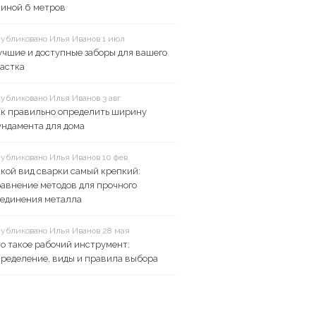
линой 6 метров
убликовано Илья Иванов 1 июл
чшие и доступные заборы для вашего
астка
убликовано Илья Иванов 3 авг
ак правильно определить ширину
ундамента для дома
убликовано Илья Иванов 10 фев
кой вид сварки самый крепкий:
авнение методов для прочного
оединения металла
убликовано Илья Иванов 28 мая
о такое рабочий инструмент:
ределение, виды и правила выбора