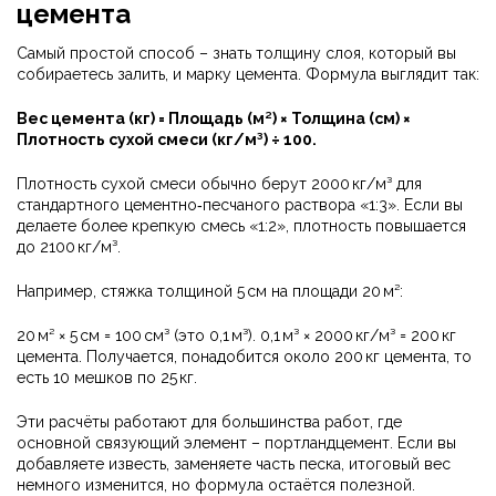
цемента
Самый простой способ – знать толщину слоя, который вы
собираетесь залить, и марку цемента. Формула выглядит так:
Вес цемента (кг) = Площадь (м²) × Толщина (см) ×
Плотность сухой смеси (кг/м³) ÷ 100.
Плотность сухой смеси обычно берут 2000 кг/м³ для
стандартного цементно‑песчаного раствора «1:3». Если вы
делаете более крепкую смесь «1:2», плотность повышается
до 2100 кг/м³.
Например, стяжка толщиной 5 см на площади 20 м²:
20 м² × 5 см = 100 см³ (это 0,1 м³). 0,1 м³ × 2000 кг/м³ = 200 кг
цемента. Получается, понадобится около 200 кг цемента, то
есть 10 мешков по 25 кг.
Эти расчёты работают для большинства работ, где
основной связующий элемент – портландцемент. Если вы
добавляете известь, заменяете часть песка, итоговый вес
немного изменится, но формула остаётся полезной.