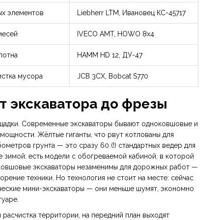
ых элементов
Liebherr LTM, Ивановец КС-45717
месей
IVECO AMT, HOWO 8x4
лотна
HAMM HD 12, ДУ-47
истка мусора
JCB 3CX, Bobcat S770
т экскаватора до фрезы
ощадки. Современные экскаваторы бывают одноковшовые и
мощности. Жёлтые гиганты, что рвут котлованы для
бометров грунта — это сразу 60 (!) стандартных ведер для
 зимой: есть модели с обогреваемой кабиной, в которой
оковшовые экскаваторы незаменимы для дорожных работ —
рение техники. Но технология не стоит на месте: сейчас
ические мини-экскаваторы — они меньше шумят, экономно
туаре.
 расчистка территории, на передний план выходят