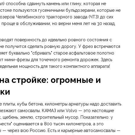
л) способна сдвинуть камень или глину, которая не
остоке пользуются гусеничными бульдозерами, которые не
дозеров Челябинского тракторного завода (ЧТЗ) до сих
 проще в обслуживании, но верни меня лет на 30 назад,
доводят поверхность до идеально ровного состояния с
не получится сделать ровную дорогу. У фрез встречаются
ляет буквально "сбривать" старое асфальтовое полотно
ют мини-фрезы для точечного ремонта дорожек. Здесь
едельная мощность для такого компактного аппарата!
а стройке: огромные и
ки
 плиты, кубы бетона, километры арматуры надо доставить
ыезжают самосвалы. КАМАЗ или Volvo — это настоящие
к, щебень, землю, строительный мусор. Показательно: у
ести" оценивается в 800 тысяч километров, а это
о — через всю Россию. Есть и карьерные автосамосвалы —