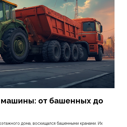
 машины: от башенных до
гоэтажного дома, восхищался башенными кранами. Их