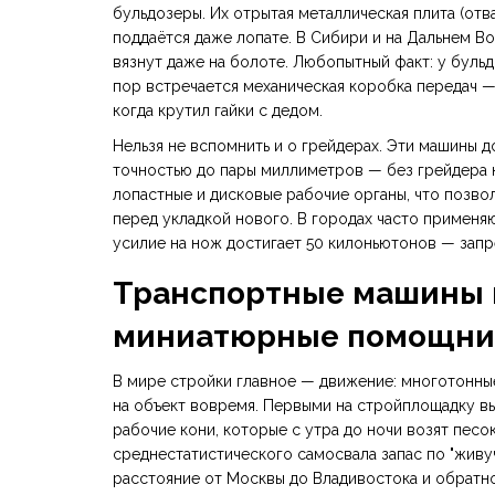
бульдозеры. Их отрытая металлическая плита (отва
поддаётся даже лопате. В Сибири и на Дальнем В
вязнут даже на болоте. Любопытный факт: у буль
пор встречается механическая коробка передач —
когда крутил гайки с дедом.
Нельзя не вспомнить и о грейдерах. Эти машины 
точностью до пары миллиметров — без грейдера 
лопастные и дисковые рабочие органы, что позво
перед укладкой нового. В городах часто применя
усилие на нож достигает 50 килоньютонов — запр
Транспортные машины н
миниатюрные помощни
В мире стройки главное — движение: многотонные
на объект вовремя. Первыми на стройплощадку в
рабочие кони, которые с утра до ночи возят песо
среднестатистического самосвала запас по "живуч
расстояние от Москвы до Владивостока и обратн