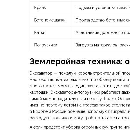
Краны
Подъем и установка тяжёл
Бетономешалки
Производство бетонных с
Катки
Уплотнение дорожного по
Погрузчики
Загрузка материалов, расч
Землеройная техника: о
Экскаватор — пожалуй, король строительной пл
многоковшовые, их различают по объёму ковша и 
многоэтажек, могут за один раз заглотить до 4 ку
картошки. Экскаваторы-погрузчики работают даже
зимой можно ходить чуть ли не в футболке. Одн
именно поэтому летом на трассах такое столпотво
в Европе и России всё чаще используют гидравл
расходуют топливо и могут работать даже на тро
А если предстоит уборка огромных куч грунта или