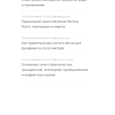
и применение
Опубликовано Илья Иванов 9 дек
Правильное приготовление бетона
М300: пропорции и советы
Опубликовано Илья Иванов 4 янв
Как правильно рассчитать бетон для
фундамента 10x10 метров
Опубликовано Илья Иванов 20 июл
Основные типы строительства:
гражданское, жилищное, промышленное
и инфраструктурное