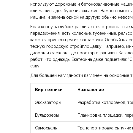
используют дорожные и бетонозаливочные машины.
или машины для бурения скважин. Важно помнить:
машина, и замена одной на другую обычно невозм
Если копнуть глубже, различаются строительные м
передвижения: есть колесные, гусеничные, рельс
кажется пришельцем из фантастики. Особый клас
тесную городскую стройплощадку. Например, мин
дворов и фасадов, где простор ограничен. Казал
работ, что однажды Екатерина даже подметила: "С
саду!"
Для большей наглядности взглянем на основные т
Вид техники
Назначение
Экскаваторы
Разработка котлованов, т
Бульдозеры
Планировка площадки, пер
Самосвалы
Транспортировка сыпучих 