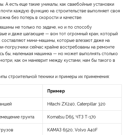
 А есть еще такие уникалы, как сваебойные установки
 почти каждую функцию на строительстве выполняет своя
ожна без потерь в скорости и качестве.
ашины не только по задаче, но и по способу
овые и даже шагающие — вон тот огромный кран, который
с составляют мини-машины, которые влезают даже на
и-погрузчики сейчас крайне востребованы на ремонте
ось бы, маленькая машинка — но может выполнять столько
мотри, как он маневрит между кустами, нам бы такого в
ипы строительной техники и примеры их применения:
Пример
раншей
Hitachi ZX240, Caterpillar 320
емещение грунта
Komatsu D65, ЧТЗ Т-170
грузов
КАМАЗ 6520, Volvo A40F