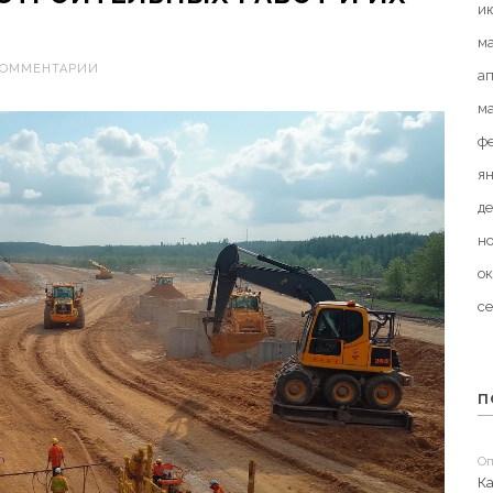
и
м
КОММЕНТАРИИ
а
м
ф
я
де
н
ок
с
П
Оп
Ка