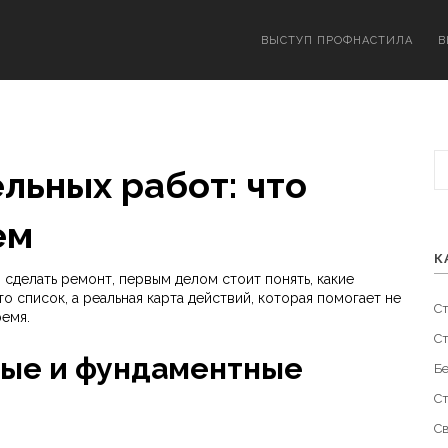
ВЫСТУП ПРОФНАСТИЛА
В
льных работ: что
ем
К
 сделать ремонт, первым делом стоит понять, какие
о список, а реальная карта действий, которая помогает не
С
ремя.
С
ные и фундаментные
Б
С
С