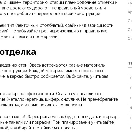
ка: очищаем территорию, ставим планировочные отметки и
Ф
тапе достаются дорого – неправильный уровень или
К
огут потребовать переколовки всей конструкции.
С
ем тип (ленточный, столбчатый, свайный) в зависимости
С
ловий. Не забывайте про гидроизоляцию и правильную
мент от влаги и промерзания.
С
 отделка
Т
едению стен. Здесь встречаются разные материалы:
ые конструкции. Каждый материал имеет свои плюсы –
че, а каркас быстро собирается. Выбирайте, учитывая
чник энергоэффективности. Сначала устанавливают
ие (металлочерепица, шифер, ондулин). Не пренебрегайте
«дышать», а в доме появятся конденсаты.
енее важный. Здесь решаем, как будет выглядеть интерьер:
вные панели или покраска. При планировании учитывайте,
зкой, и выбирайте стойкие материалы.