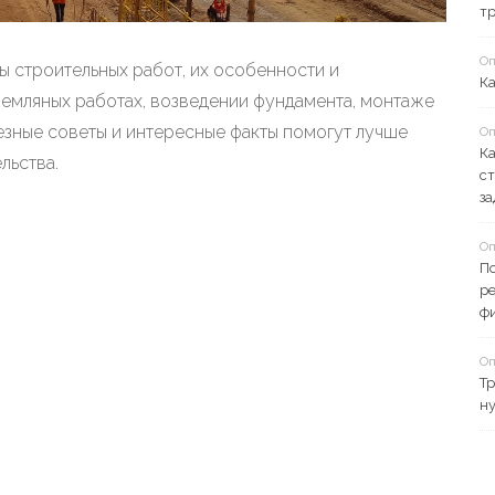
тр
Оп
ы строительных работ, их особенности и
Ка
земляных работах, возведении фундамента, монтаже
лезные советы и интересные факты помогут лучше
Оп
К
льства.
ст
за
Оп
П
ре
ф
Оп
Тр
ну