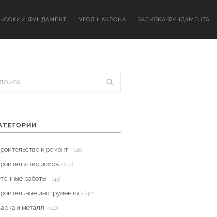
ЫСОКИЙ ФУНДАМЕНТ
УГОЛ НАКЛОНА
ЗАЛИВКА ФУНДАМЕНТА
АТЕГОРИИ
троительство и ремонт
- (48)
троительство домов
- (47)
етонные работы
- (43)
троительные инструменты
- (42)
варка и металл
- (40)