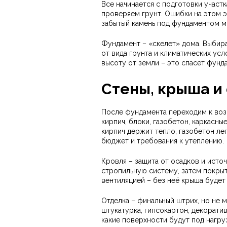
Все начинается с подготовки участ
проверяем грунт. Ошибки на этом э
забытый камень под фундаментом м
Фундамент – «скелет» дома. Выбира
от вида грунта и климатических ус
высоту от земли – это спасет фунда
Стены, крыша и
После фундамента переходим к возв
кирпич, блоки, газобетон, каркасн
кирпич держит тепло, газобетон лег
бюджет и требования к утеплению.
Кровля – защита от осадков и исто
стропильную систему, затем покрыт
вентиляцией – без неё крыша будет 
Отделка – финальный штрих, но не м
штукатурка, гипсокартон, декорати
какие поверхности будут под нагру