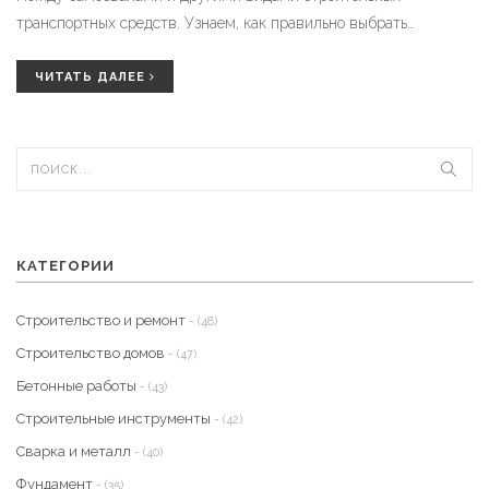
транспортных средств. Узнаем, как правильно выбрать
подходящий вид техники в зависимости от задач. Также
поговорим о современных технологиях, которые делают эти
ЧИТАТЬ ДАЛЕЕ
машины более эффективными.
КАТЕГОРИИ
Строительство и ремонт
- (48)
Строительство домов
- (47)
Бетонные работы
- (43)
Строительные инструменты
- (42)
Сварка и металл
- (40)
Фундамент
- (35)