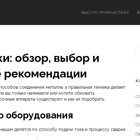
ВЫСТУП ПРОФНАСТИЛА
В
и: обзор, выбор и
е рекомендации
К
пособов соединения металла, а правильная техника делает
и вы только начинаете или хотите обновить
С
рочные аппараты существуют и как их подобрать.
С
о оборудования
Б
С
ашин делятся по способу подачи тока и процессу сварки.
С