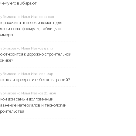
очему его выбирают
убликовано Илья Иванов 11 сен
к рассчитать песок и цемент для
яжки пола: формулы, таблицы и
римеры
убликовано Илья Иванов 5 апр
о относится к дорожно строительной
ехнике?
убликовано Илья Иванов 1 мар
жно ли превратить бетон в гравий?
убликовано Илья Иванов 21 июл
кой дом самый долговечный:
равнение материалов и технологий
троительства