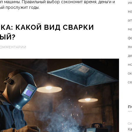
п машины. Правильный выбор сэкономит время, деньги и
и
рый прослужит годы.
м
а
КА: КАКОЙ ВИД СВАРКИ
м
ЫЙ?
ф
я
КОММЕНТАРИИ
де
н
ок
с
П
Оп
Ка