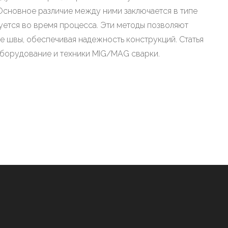
Основное различие между ними заключается в типе
зуется во время процесса. Эти методы позволяют
е швы, обеспечивая надежность конструкций. Статья
борудование и техники MIG/MAG сварки.