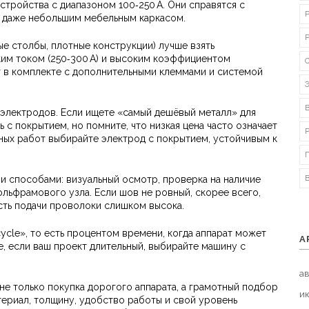
тройства с диапазоном 100‑250 А. Они справятся с
и даже небольшим мебельным каркасом.
е столбы, плотные конструкции) лучше взять
им током (250‑300 А) и высоким коэффициентом
т в комплекте с дополнительными клеммами и системой
 электродов. Если ищете «самый дешёвый металл» для
 с покрытием, но помните, что низкая цена часто означает
ых работ выбирайте электрод с покрытием, устойчивым к
и способами: визуальный осмотр, проверка на наличие
льфрамового узла. Если шов не ровный, скорее всего,
сть подачи проволоки слишком высока.
cycle», то есть процентом времени, когда аппарат может
А
е, если ваш проект длительный, выбирайте машину с
ав
 не только покупка дорогого аппарата, а грамотный подбор
и
териал, толщину, удобство работы и свой уровень