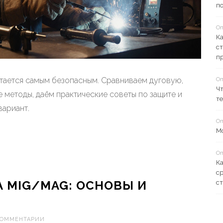
п
Оп
Ка
ст
п
Оп
итается самым безопасным. Сравниваем дуговую,
Чт
е методы, даём практические советы по защите и
т
вариант.
Оп
Мо
Оп
Ка
с
А MIG/MAG: ОСНОВЫ И
с
КОММЕНТАРИИ