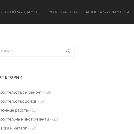
ЫСОКИЙ ФУНДАМЕНТ
УГОЛ НАКЛОНА
ЗАЛИВКА ФУНДАМЕНТА
АТЕГОРИИ
троительство и ремонт
- (48)
троительство домов
- (47)
етонные работы
- (43)
троительные инструменты
- (42)
варка и металл
- (40)