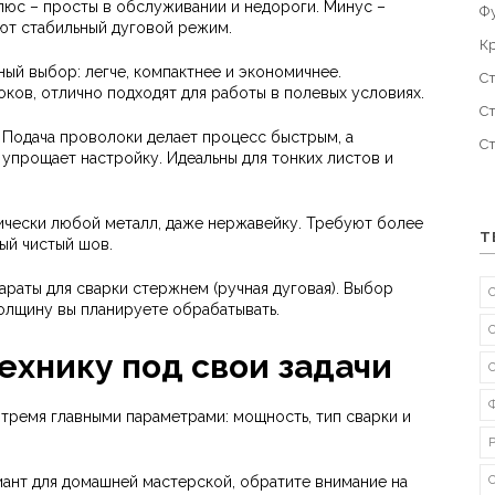
Плюс – просты в обслуживании и недороги. Минус –
Ф
ают стабильный дуговой режим.
К
ный выбор: легче, компактнее и экономичнее.
С
ов, отлично подходят для работы в полевых условиях.
С
. Подача проволоки делает процесс быстрым, а
С
упрощает настройку. Идеальны для тонких листов и
тически любой металл, даже нержавейку. Требуют более
Т
ый чистый шов.
араты для сварки стержнем (ручная дуговая). Выбор
толщину вы планируете обрабатывать.
ехнику под свои задачи
 тремя главными параметрами: мощность, тип сварки и
ант для домашней мастерской, обратите внимание на