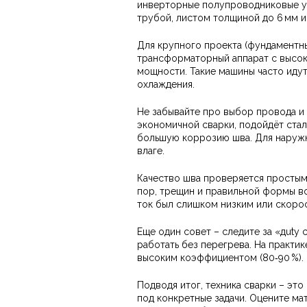
инверторные полупроводниковые ус
трубой, листом толщиной до 6 мм 
Для крупного проекта (фундаментны
трансформаторный аппарат с высок
мощности. Такие машины часто иду
охлаждения.
Не забывайте про выбор провода и
экономичной сварки, подойдёт сталь
большую коррозию шва. Для наружн
влаге.
Качество шва проверяется простым
пор, трещин и правильной формы во
ток был слишком низким или скоро
Еще один совет – следите за «дuty 
работать без перегрева. На практик
высоким коэффициентом (80‑90 %).
Подводя итог, техника сварки – это
под конкретные задачи. Оцените ма