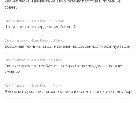
Расчет песка и цемента на 1 куб бетона: простые и полезные
советы
Опубликовано Илья Иванов 18 фев
Что ускоряет затвердевание бетона?
Опубликовано Илья Иванов 27 июл
Дорожная техника: виды, назначение, особенности эксплуатации
Опубликовано Илья Иванов 3 дек
Сколько времени требуется на строительство дома c нуля до
крыши?
Опубликовано Илья Иванов 6 дек
Выбор материалов для основания забора: что положить под забор