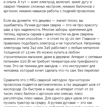
и опыта. А тут — взял электрод, включил, зажег дугу и
сварил. Никаких сложных настроек, никаких баллонов с
аргоном, никаких навыков работы с подачей проволоки.
Если вы думаете, что дешево — значит плохо, вы
ошибаетесь. Ручная дуговая сварка — это не про красоту
шва, а про надежность. Многие заборы, крепления для
теплиц, каркасы сараев и даже мостки на даче сварены
именно этим способом — и стоят по 15–20 лет. Главное —
правильно подобрать электрод и не торопиться. Например,
электроды типа Э42 или Э46 работают с любым металлом
толщиной от 1,5 мм. Их можно купить в любом
строительном магазине, даже в деревне. Аппарат с сетевым
питанием (220 В) не требует генератора или трехфазного
тока. Это не техника для заводов — это инструмент для
человека, который хочет сделать что-то сам, без переплат.
Сравните это с
MIG-сваркой
,
методом, при котором
проволока подается автоматически, а газ защищает шов от
кислорода
. Он быстрее и чище, но аппарат стоит от 20
тысяч, плюс баллон с аргоном или смесью, плюс
регуляторы, плюс навык. Для одного-двух швов это как
пускать трактор на грядку. А ручная дуговая — это как