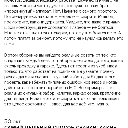
молоток: дешево, надежно, работает даже если ничего не
знаешь.
Новички часто думают, что нужно сразу брать
«продвинутый» аппарат. Нет. Начните с самого простого.
Потренируйтесь на старом металле — сварите 10 швов,
посмотрите, как они держатся. Увидите, что даже с кривым
швом конструкция не сломается. Главное — не бояться.
Многие отказываются от сварки, потому что боятся искр. А
потом платят за ремонт, потому что не научились делать это
сами.
В этом сборнике вы найдете реальные советы от тех, кто
сваривает каждый день: от выбора электрода до того, как не
сжечь проводку в гараже. Здесь нет теории из учебников —
только то, что работает на практике. Вы узнаете, почему
ручная дуговая сварка — лучший выбор для бюджетного
проекта, как избежать типичных ошибок новичков и когда
действительно стоит перейти на MIG. Все примеры — из
реальных ситуаций: забор, калитка, каркас сарая, крепление
для теплицы. Если вы хотите сварить что-то, не вкладывая в
это целое состояние — здесь для вас всё, что нужно.
30
ОКТ
САМЫЙ ДЕШЕВЫЙ СПОСОБ СВАРКИ: КАКИЕ