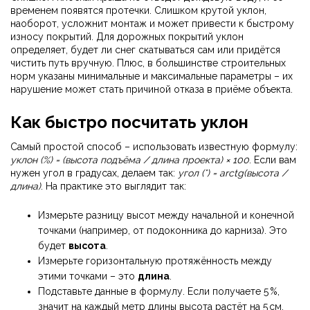
временем появятся протечки. Слишком крутой уклон,
наоборот, усложнит монтаж и может привести к быстрому
износу покрытий. Для дорожных покрытий уклон
определяет, будет ли снег скатываться сам или придётся
чистить путь вручную. Плюс, в большинстве строительных
норм указаны минимальные и максимальные параметры – их
нарушение может стать причиной отказа в приёме объекта.
Как быстро посчитать уклон
Самый простой способ – использовать известную формулу:
уклон (%) = (высота подъёма / длина проекта) × 100
. Если вам
нужен угол в градусах, делаем так:
угол (°) = arctg(высота /
длина)
. На практике это выглядит так:
Измерьте разницу высот между начальной и конечной
точками (например, от подоконника до карниза). Это
будет
высота
.
Измерьте горизонтальную протяжённость между
этими точками – это
длина
.
Подставьте данные в формулу. Если получаете 5 %,
значит на каждый метр длины высота растёт на 5 см.