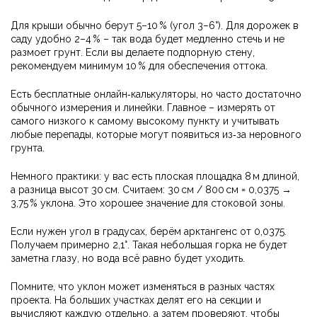
Для крыши обычно берут 5–10 % (угол 3–6°). Для дорожек в
саду удобно 2–4 % – так вода будет медленно стечь и не
размоет грунт. Если вы делаете подпорную стену,
рекомендуем минимум 10 % для обеспечения оттока.
Есть бесплатные онлайн‑калькуляторы, но часто достаточно
обычного измерения и линейки. Главное – измерять от
самого низкого к самому высокому пункту и учитывать
любые перепады, которые могут появиться из‑за неровного
грунта.
Немного практики: у вас есть плоская площадка 8 м длиной,
а разница высот 30 см. Считаем: 30 см / 800 см = 0,0375 →
3,75 % уклона. Это хорошее значение для стоковой зоны.
Если нужен угол в градусах, берём арктангенс от 0,0375.
Получаем примерно 2,1°. Такая небольшая горка не будет
заметна глазу, но вода всё равно будет уходить.
Помните, что уклон может изменяться в разных частях
проекта. На больших участках делят его на секции и
вычисляют каждую отдельно, а затем проверяют, чтобы