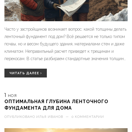
Часто у застройщиков возникает вопрос: какой толщины делать
ленточный фундамент под дом? Всё решается не только типом
почвы, но и весом будущего здания, материалами стен и даже
климатом. Неправильный расчет приведет к трещинам и
перекосам. В статье разбираем стандартные значения толщины,
почему они работают не для всех случаев, и даём советы, как
не ошибиться. Расскажем, где не экономить и на чём можно
ЧИТАТЬ ДАЛЕЕ
выиграть.
1
НОЯ
ОПТИМАЛЬНАЯ ГЛУБИНА ЛЕНТОЧНОГО
ФУНДАМЕНТА ДЛЯ ДОМА
ОПУБЛИКОВАНО
ИЛЬЯ ИВАНОВ
—
0 КОММЕНТАРИИ