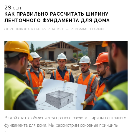
надежно и долго. Рассмотрены как стандартные, так и
29
уникальные случаи, с которыми может столкнуться любой
СЕН
КАК ПРАВИЛЬНО РАССЧИТАТЬ ШИРИНУ
застройщик.
ЛЕНТОЧНОГО ФУНДАМЕНТА ДЛЯ ДОМА
ОПУБЛИКОВАНО
ИЛЬЯ ИВАНОВ
—
0 КОММЕНТАРИИ
В этой статье объясняется процесс расчета ширины ленточного
фундамента для дома. Мы рассмотрим основные принципы,