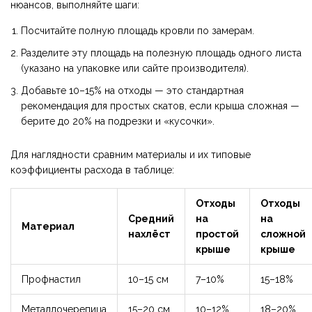
нюансов, выполняйте шаги:
Посчитайте полную площадь кровли по замерам.
Разделите эту площадь на полезную площадь одного листа
(указано на упаковке или сайте производителя).
Добавьте 10–15% на отходы — это стандартная
рекомендация для простых скатов, если крыша сложная —
берите до 20% на подрезки и «кусочки».
Для наглядности сравним материалы и их типовые
коэффициенты расхода в таблице:
Отходы
Отходы
Средний
на
на
Материал
нахлёст
простой
сложной
крыше
крыше
Профнастил
10–15 см
7–10%
15–18%
Металлочерепица
15–20 см
10–12%
18–20%