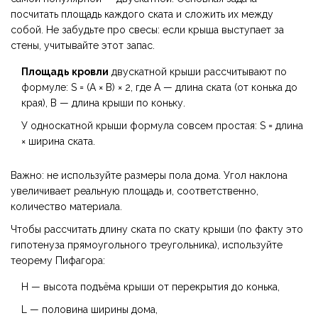
посчитать площадь каждого ската и сложить их между
собой. Не забудьте про свесы: если крыша выступает за
стены, учитывайте этот запас.
Площадь кровли
двускатной крыши рассчитывают по
формуле: S = (A × B) × 2, где A — длина ската (от конька до
края), B — длина крыши по коньку.
У односкатной крыши формула совсем простая: S = длина
× ширина ската.
Важно: не используйте размеры пола дома. Угол наклона
увеличивает реальную площадь и, соответственно,
количество материала.
Чтобы рассчитать длину ската по скату крыши (по факту это
гипотенуза прямоугольного треугольника), используйте
теорему Пифагора:
H — высота подъёма крыши от перекрытия до конька,
L — половина ширины дома,