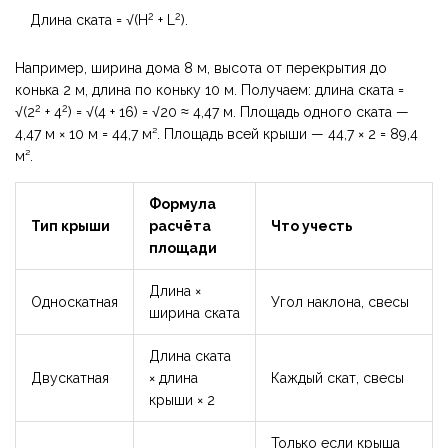
2
2
Длина ската = √(H
+ L
).
Например, ширина дома 8 м, высота от перекрытия до
конька 2 м, длина по коньку 10 м. Получаем: длина ската =
2
2
√(2
+ 4
) = √(4 + 16) = √20 ≈ 4,47 м. Площадь одного ската —
4,47 м × 10 м = 44,7 м². Площадь всей крыши — 44,7 × 2 = 89,4
м².
Формула
Тип крыши
расчёта
Что учесть
площади
Длина ×
Односкатная
Угол наклона, свесы
ширина ската
Длина ската
Двускатная
× длина
Каждый скат, свесы
крыши × 2
Только если крыша