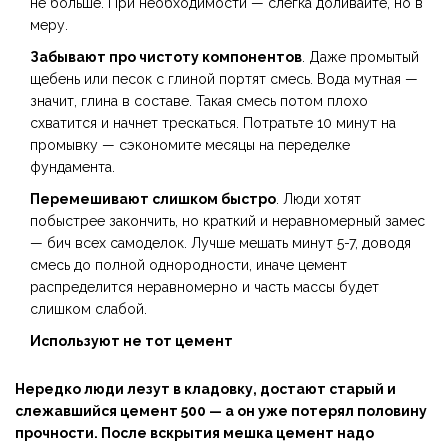
не больше. При необходимости — слегка доливайте, но в
меру.
Забывают про чистоту компонентов
. Даже промытый
щебень или песок с глиной портят смесь. Вода мутная —
значит, глина в составе. Такая смесь потом плохо
схватится и начнет трескаться. Потратьте 10 минут на
промывку — сэкономите месяцы на переделке
фундамента.
Перемешивают слишком быстро
. Люди хотят
побыстрее закончить, но краткий и неравномерный замес
— бич всех самоделок. Лучше мешать минут 5-7, доводя
смесь до полной однородности, иначе цемент
распределится неравномерно и часть массы будет
слишком слабой.
Используют не тот
цемент
Нередко люди лезут в кладовку, достают старый и
слежавшийся
цемент 500
— а он уже потерял половину
прочности. После вскрытия мешка цемент надо