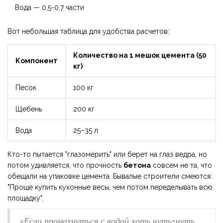
Вода — 0,5-0,7 части
Вот небольшая таблица для удобства расчетов:
Количество на 1 мешок цемента (50
Компонент
кг)
Песок
100 кг
Щебень
200 кг
Вода
25–35 л
Кто-то пытается "глазомерить" или берет на глаз ведра, но
потом удивляется, что прочность
бетона
совсем не та, что
обещали на упаковке цемента. Бывалые строители смеются:
"Проще купить кухонные весы, чем потом переделывать всю
площадку".
«Если промахнуться с водой хоть чуть-чуть