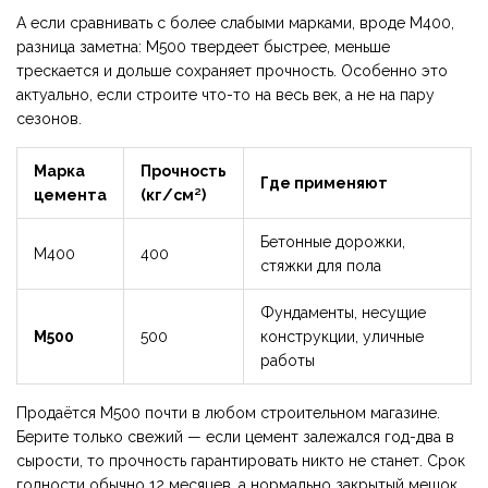
А если сравнивать с более слабыми марками, вроде М400,
разница заметна: М500 твердеет быстрее, меньше
трескается и дольше сохраняет прочность. Особенно это
актуально, если строите что-то на весь век, а не на пару
сезонов.
Марка
Прочность
Где применяют
цемента
(кг/см²)
Бетонные дорожки,
М400
400
стяжки для пола
Фундаменты, несущие
М500
500
конструкции, уличные
работы
Продаётся М500 почти в любом строительном магазине.
Берите только свежий — если цемент залежался год-два в
сырости, то прочность гарантировать никто не станет. Срок
годности обычно 12 месяцев, а нормально закрытый мешок