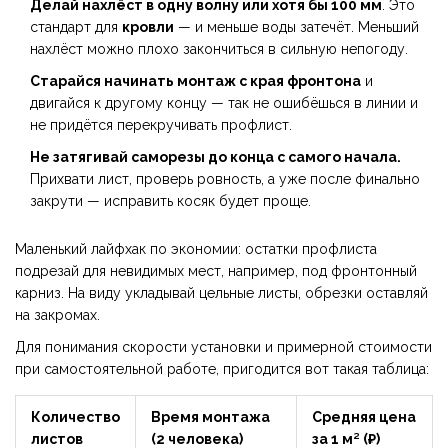
Делай нахлёст в одну волну или хотя бы 100 мм
. Это
стандарт для
кровли
— и меньше воды затечёт. Меньший
нахлёст можно плохо закончиться в сильную непогоду.
Старайся начинать монтаж с края фронтона
и
двигайся к другому концу — так не ошибёшься в линии и
не придётся перекручивать профлист.
Не затягивай саморезы до конца с самого начала.
Прихвати лист, проверь ровность, а уже после финально
закрути — исправить косяк будет проще.
Маленький лайфхак по экономии: остатки профлиста
подрезай для невидимых мест, например, под фронтонный
карниз. На виду укладывай цельные листы, обрезки оставляй
на закромах.
Для понимания скорости установки и примерной стоимости
при самостоятельной работе, пригодится вот такая таблица:
Количество
Время монтажа
Средняя цена
листов
(2 человека)
за 1 м² (₽)