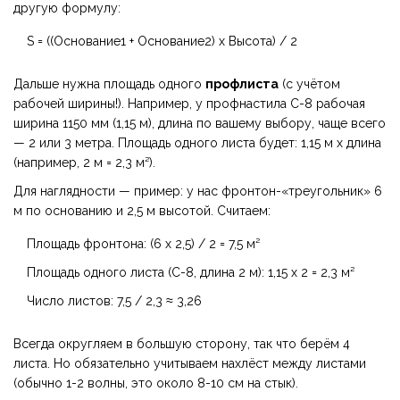
другую формулу:
S = ((Основание1 + Основание2) х Высота) / 2
Дальше нужна площадь одного
профлиста
(с учётом
рабочей ширины!). Например, у профнастила С-8 рабочая
ширина 1150 мм (1,15 м), длина по вашему выбору, чаще всего
— 2 или 3 метра. Площадь одного листа будет: 1,15 м х длина
(например, 2 м = 2,3 м²).
Для наглядности — пример: у нас фронтон-«треугольник» 6
м по основанию и 2,5 м высотой. Считаем:
Площадь фронтона: (6 х 2,5) / 2 = 7,5 м²
Площадь одного листа (C-8, длина 2 м): 1,15 х 2 = 2,3 м²
Число листов: 7,5 / 2,3 ≈ 3,26
Всегда округляем в большую сторону, так что берём 4
листа. Но обязательно учитываем нахлёст между листами
(обычно 1-2 волны, это около 8-10 см на стык).