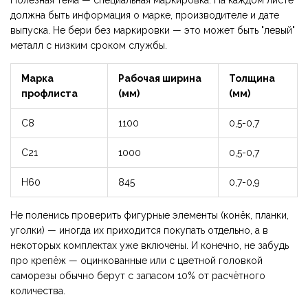
Полезная тема — специальная маркировка. На каждом листе
должна быть информация о марке, производителе и дате
выпуска. Не бери без маркировки — это может быть "левый"
металл с низким сроком службы.
Марка
Рабочая ширина
Толщина
профлиста
(мм)
(мм)
С8
1100
0,5-0,7
С21
1000
0,5-0,7
Н60
845
0,7-0,9
Не поленись проверить фигурные элементы (конёк, планки,
уголки) — иногда их приходится покупать отдельно, а в
некоторых комплектах уже включены. И конечно, не забудь
про крепёж — оцинкованные или с цветной головкой
саморезы обычно берут с запасом 10% от расчётного
количества.