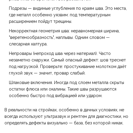
Подрезы — видимые углубления по краям шва. Это места,
где металл особенно уязвим: под температурным
расширением пойдут трещины.
Некорректная геометрия шва: неравномерная ширина,
"веретенообразность", наплывы. Одним словом —
слесарная халтура.
Непровары (непроход шва через материал). Часто
незаметно снаружи. Самый опасный дефект: шов треснет
под нагрузкой. Проверьте: простукивание молотком даёт
глухой звук — значит, провар слабый.
Шлаковые включения. Иногда под слоем металла скрыты
остатки флюса или окалины. Такие швы разрушаются
особенно быстро под вибрацией или ударом.
В реальности на стройках, особенно в дачных условиях, не
всегда используют ультразвук и рентген для диагностики, но
определять дефекты визуально — база, без которой никак.