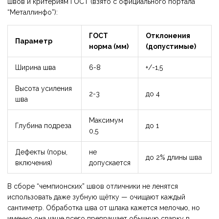
швов и критериям ГОСТ (взято с официального портала
“Металлинфо”):
ГОСТ
Отклонения
Параметр
норма (мм)
(допустимые)
Ширина шва
6-8
+/-1,5
Высота усиления
2-3
до 4
шва
Максимум
Глубина подреза
до 1
0,5
Дефекты (поры,
не
до 2% длины шва
включения)
допускается
В сборе “чемпионских” швов отличники не ленятся
использовать даже зубную щётку — очищают каждый
сантиметр. Обработка шва от шлака кажется мелочью, но
именно она чаще всего превращает обычную сварку в