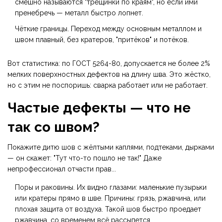
смешно называются "трещинки по краям", но если ими
пренебречь — металл быстро лопнет.
Чёткие границы. Переход между основным металлом и
швом плавный, без кратеров, "притёков" и потёков.
Вот статистика: по ГОСТ 5264-80, допускается не более 2%
мелких поверхностных дефектов на длину шва. Это жёстко,
но с этим не поспоришь: сварка работает или не работает.
Частые дефекты — что не
так со швом?
Покажите дитю шов с жёлтыми каплями, подтеками, дырками
— он скажет: "Тут что-то пошло не так!" Даже
непрофессионал отчасти прав...
Поры и раковины. Их видно глазами: маленькие пузырьки
или кратеры прямо в шве. Причины: грязь, ржавчина, или
плохая защита от воздуха. Такой шов быстро проедает
ржавчина, со временем всё рассыпется.